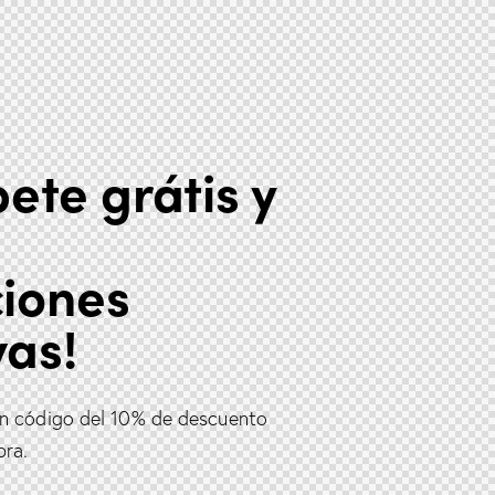
bete grátis y
iones
vas!
un código del 10% de descuento
pra.