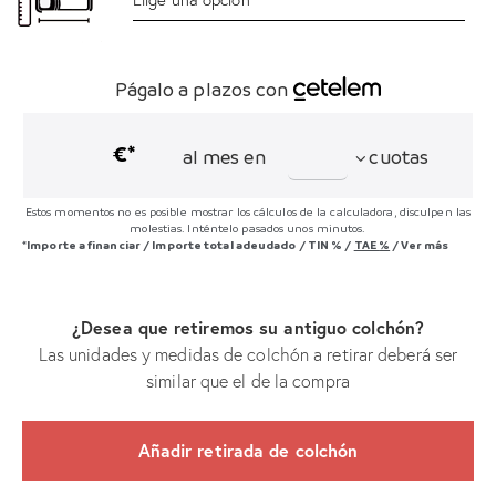
Págalo a plazos con
€*
al mes en
cuotas
Estos momentos no es posible mostrar los cálculos de la calculadora, disculpen las
molestias. Inténtelo pasados unos minutos.
*Importe a financiar
/
Importe total adeudado
/
TIN
%
/
TAE
%
/
Ver más
¿Desea que retiremos su antiguo colchón?
Las unidades y medidas de colchón a retirar deberá ser
similar que el de la compra
Añadir retirada de colchón